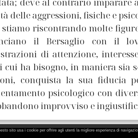
ata; deve al contrario imparare a
tà delle aggressioni, fisiche e psic
 stiamo riscontrando molte figure
nciano il Bersaglio con il lo
trazioni di attenzione, interesse
i cui ha bisogno, in maniera sia 
sioni, conquista la sua fiducia 
ientamento psicologico con diver
bbandono improvviso e ingiustific
esto sito usa i cookie per offrire agli utenti la migliore esperienza di navigazio