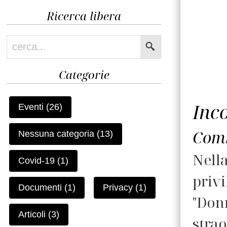
Ricerca libera
Categorie
Inc
Eventi (26)
Comb
Nessuna categoria (13)
Nella
Covid-19 (1)
priv
Documenti (1)
Privacy (1)
"Don
Articoli (3)
stra