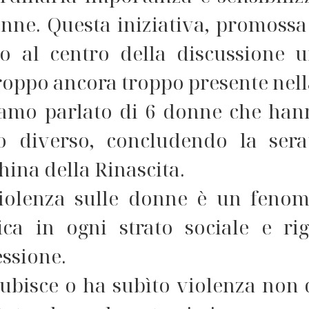
onne. Questa iniziativa, promoss
o al centro della discussione 
oppo ancora troppo presente nella
amo parlato di 6 donne che hann
 diverso, concludendo la sera
ina della Rinascita.
iolenza sulle donne è un fenome
fica in ogni strato sociale e r
essione.
subisce o ha subìto violenza non 