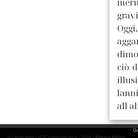
merit
gravi
Oggi,
agga
dimos
ciò d
illu
lann
all a
Qu
© - Adjectives -
BDF communication
- 2026 -
Privacy Policy