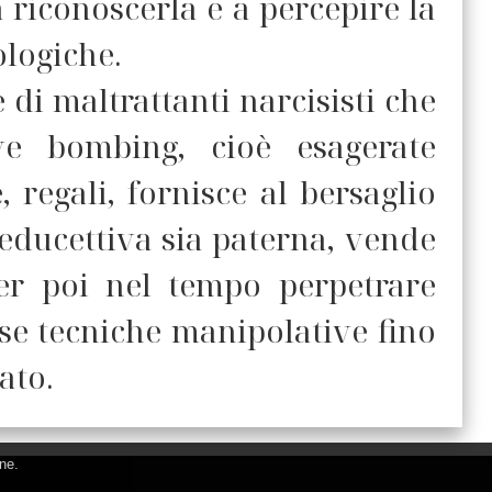
 riconoscerla e a percepire la
ologiche.
 di maltrattanti narcisisti che
ve bombing, cioè esagerate
, regali, fornisce al bersaglio
seducettiva sia paterna, vende
per poi nel tempo perpetrare
se tecniche manipolative fino
ato.
ne.