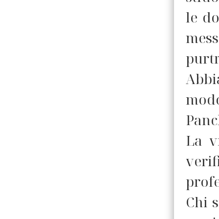
le d
mess
purtr
Abbi
modo
Panch
La v
veri
prof
Chi 