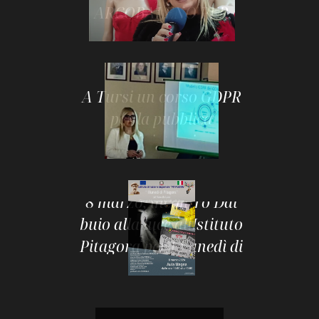
ARCOBALENO PER
COMBATTERE LA
VIOLENZA DI GENERE
MOSTRA
A Tursi un corso GDPR
per la pubblica
amministrazione
MOSTRA
8 marzo, incontro Dal
buio alla luce allIstituto
Pitagora per I Lunedì di
Pitagora
MOSTRA