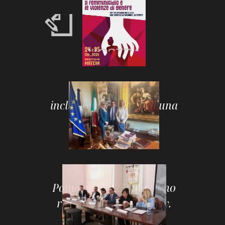
MOSTRA
Formazione, rispetto e
inclusione: il valore di una
pubblica
amministrazione
consapevole
MOSTRA
Pomarico 2025: massimo
riconoscimento all′ Avv.
Pitrelli