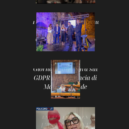
MOSTRA
Tursi 2025: lAvv. Pitrelli
premia lArma dei
Carabinieri al Premio
Rabatana
MOSTRA
Giornata formativa sul
GDPR alla Provincia di
Matera: grande
partecipazione
IIS POLICORO TURSI:
MOSTRA
INCONTRO CON
L′ASSOCIAZIONE