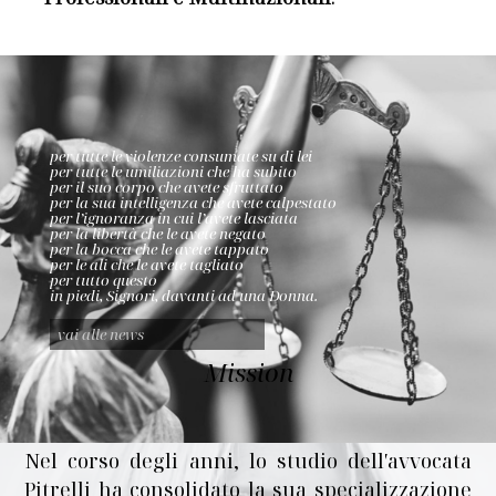
per tutte le violenze consumate su di lei
per tutte le umiliazioni che ha subito
per il suo corpo che avete sfruttato
per la sua intelligenza che avete calpestato
per l’ignoranza in cui l’avete lasciata
per la libertà che le avete negato
per la bocca che le avete tappato
per le ali che le avete tagliato
per tutto questo
in piedi, Signori, davanti ad una Donna.
vai alle news
Mission
Nel corso degli anni, lo studio dell′avvocata
Pitrelli ha consolidato la sua specializzazione