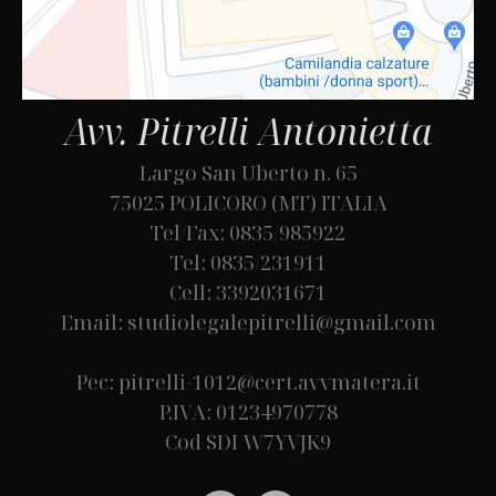
Avv. Pitrelli Antonietta
Largo San Uberto n. 65
75025 POLICORO (MT) ITALIA
Tel/Fax: 0835/985922
Tel: 0835/231911
Cell: 3392031671
Email: studiolegalepitrelli@gmail.com
Pec: pitrelli-1012@cert.avvmatera.it
P.IVA: 01234970778
Cod SDI W7YVJK9