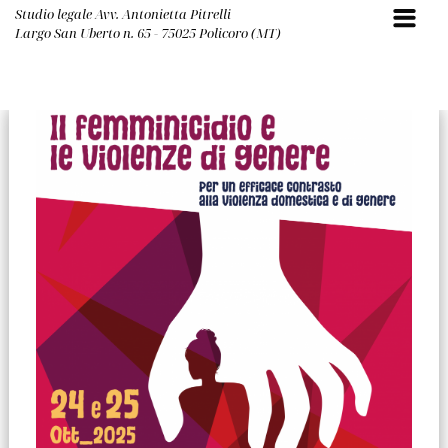
Studio legale Avv. Antonietta Pitrelli
Largo San Uberto n. 65 - 75025 Policoro (MT)